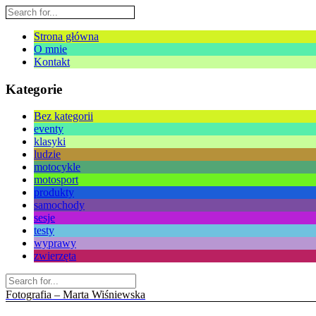
Strona główna
O mnie
Kontakt
Kategorie
Bez kategorii
eventy
klasyki
ludzie
motocykle
motosport
produkty
samochody
sesje
testy
wyprawy
zwierzęta
Fotografia – Marta Wiśniewska