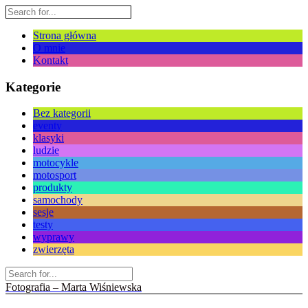
Strona główna
O mnie
Kontakt
Kategorie
Bez kategorii
eventy
klasyki
ludzie
motocykle
motosport
produkty
samochody
sesje
testy
wyprawy
zwierzęta
Fotografia – Marta Wiśniewska