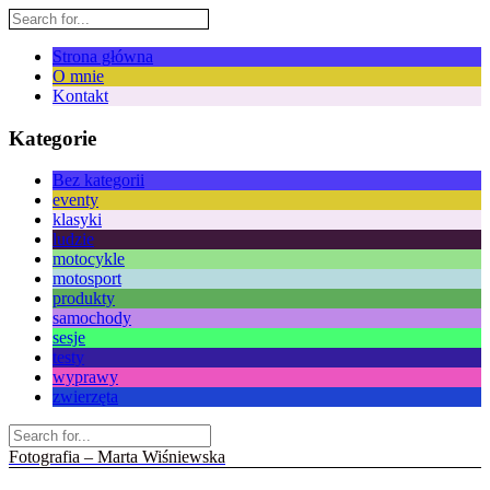
Strona główna
O mnie
Kontakt
Kategorie
Bez kategorii
eventy
klasyki
ludzie
motocykle
motosport
produkty
samochody
sesje
testy
wyprawy
zwierzęta
Fotografia – Marta Wiśniewska