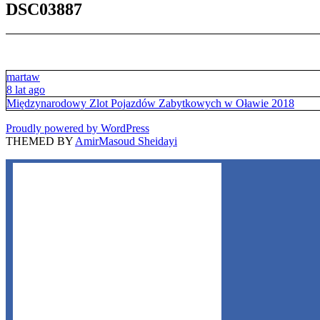
DSC03887
martaw
8 lat ago
Międzynarodowy Zlot Pojazdów Zabytkowych w Oławie 2018
Proudly powered by WordPress
THEMED BY
AmirMasoud Sheidayi