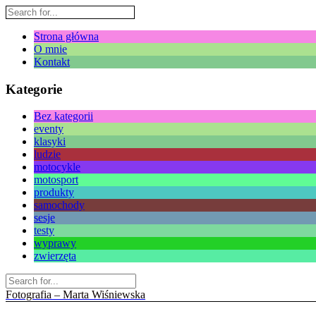
Strona główna
O mnie
Kontakt
Kategorie
Bez kategorii
eventy
klasyki
ludzie
motocykle
motosport
produkty
samochody
sesje
testy
wyprawy
zwierzęta
Fotografia – Marta Wiśniewska