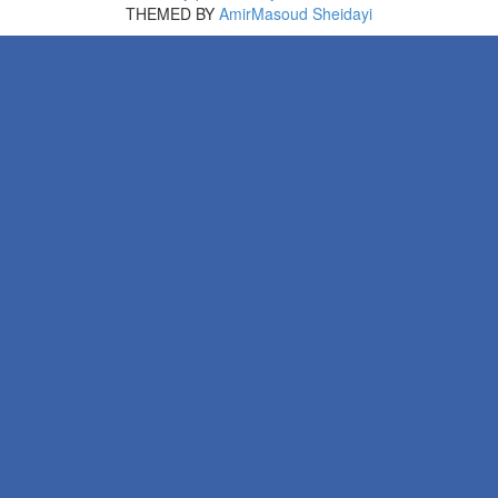
THEMED BY
AmirMasoud Sheidayi