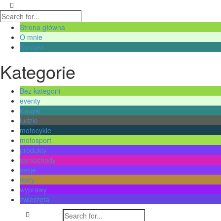
Strona główna
O mnie
Kontakt
Kategorie
Bez kategorii
eventy
klasyki
ludzie
motocykle
motosport
produkty
samochody
sesje
testy
wyprawy
zwierzęta