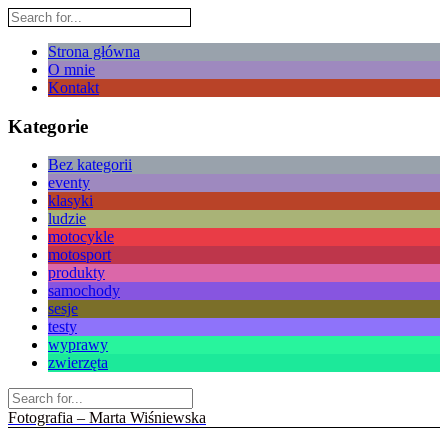
Strona główna
O mnie
Kontakt
Kategorie
Bez kategorii
eventy
klasyki
ludzie
motocykle
motosport
produkty
samochody
sesje
testy
wyprawy
zwierzęta
Fotografia – Marta Wiśniewska