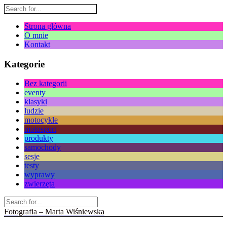
Strona główna
O mnie
Kontakt
Kategorie
Bez kategorii
eventy
klasyki
ludzie
motocykle
motosport
produkty
samochody
sesje
testy
wyprawy
zwierzęta
Fotografia – Marta Wiśniewska