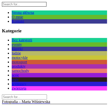
Strona główna
O mnie
Kontakt
Kategorie
Bez kategorii
eventy
klasyki
ludzie
motocykle
motosport
produkty
samochody
sesje
testy
wyprawy
zwierzęta
Fotografia – Marta Wiśniewska