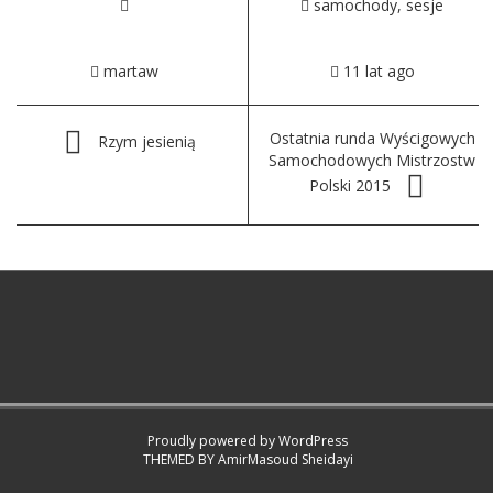
samochody
,
sesje
martaw
11 lat ago
Ostatnia runda Wyścigowych
Rzym jesienią
Samochodowych Mistrzostw
Polski 2015
Proudly powered by WordPress
THEMED BY
AmirMasoud Sheidayi