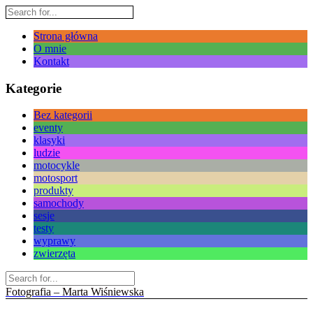
Strona główna
O mnie
Kontakt
Kategorie
Bez kategorii
eventy
klasyki
ludzie
motocykle
motosport
produkty
samochody
sesje
testy
wyprawy
zwierzęta
Fotografia – Marta Wiśniewska