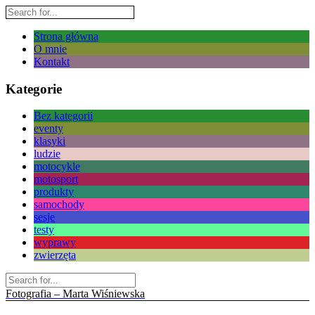
Strona główna
O mnie
Kontakt
Kategorie
Bez kategorii
eventy
klasyki
ludzie
motocykle
motosport
produkty
samochody
sesje
testy
wyprawy
zwierzęta
Fotografia – Marta Wiśniewska