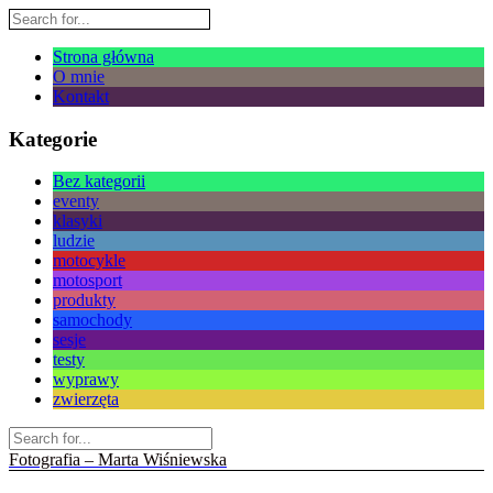
Strona główna
O mnie
Kontakt
Kategorie
Bez kategorii
eventy
klasyki
ludzie
motocykle
motosport
produkty
samochody
sesje
testy
wyprawy
zwierzęta
Fotografia – Marta Wiśniewska