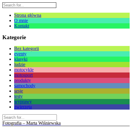
Strona główna
O mnie
Kontakt
Kategorie
Bez kategorii
eventy
klasyki
ludzie
motocykle
motosport
produkty
samochody
sesje
testy
wyprawy
zwierzęta
Fotografia – Marta Wiśniewska