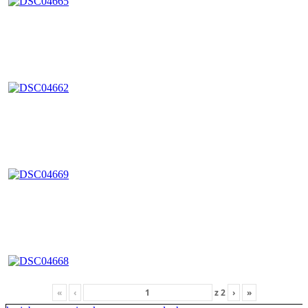
«
‹
z
2
›
»