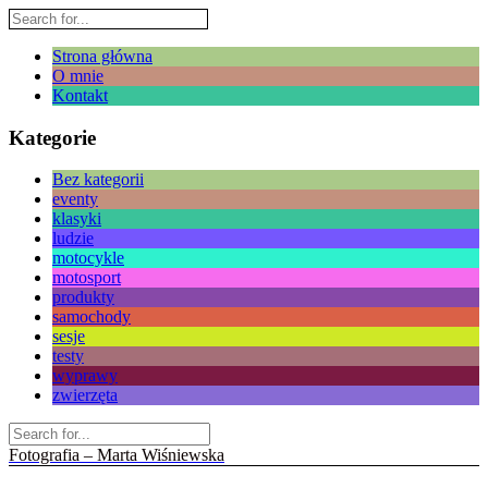
Strona główna
O mnie
Kontakt
Kategorie
Bez kategorii
eventy
klasyki
ludzie
motocykle
motosport
produkty
samochody
sesje
testy
wyprawy
zwierzęta
Fotografia – Marta Wiśniewska