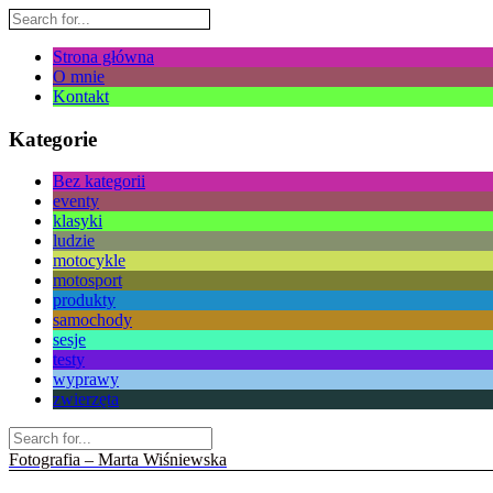
Strona główna
O mnie
Kontakt
Kategorie
Bez kategorii
eventy
klasyki
ludzie
motocykle
motosport
produkty
samochody
sesje
testy
wyprawy
zwierzęta
Fotografia – Marta Wiśniewska